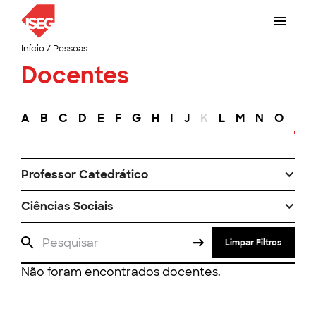
Início
/
Pessoas
Docentes
A
B
C
D
E
F
G
H
I
J
K
L
M
N
O
P
Professor Catedrático
Ciências Sociais
Limpar Filtros
Não foram encontrados docentes.