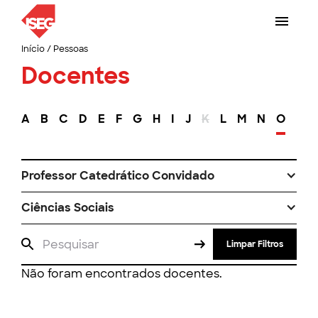
Início
/
Pessoas
Docentes
A
B
C
D
E
F
G
H
I
J
K
L
M
N
O
P
Professor Catedrático Convidado
Ciências Sociais
Limpar Filtros
Não foram encontrados docentes.