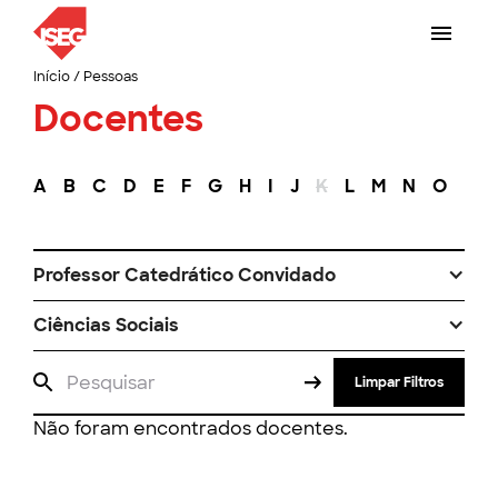
Início
/
Pessoas
Docentes
A
B
C
D
E
F
G
H
I
J
K
L
M
N
O
P
Professor Catedrático Convidado
Ciências Sociais
Limpar Filtros
Não foram encontrados docentes.