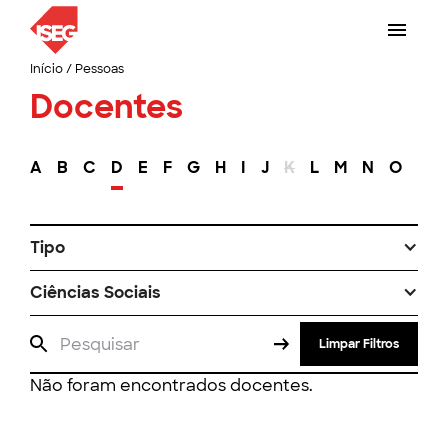
Início
/
Pessoas
Docentes
A
B
C
D
E
F
G
H
I
J
K
L
M
N
O
P
Tipo
Ciências Sociais
Limpar Filtros
Não foram encontrados docentes.