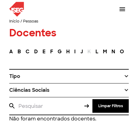
Início
/
Pessoas
Docentes
A
B
C
D
E
F
G
H
I
J
K
L
M
N
O
P
Tipo
Ciências Sociais
Limpar Filtros
Não foram encontrados docentes.