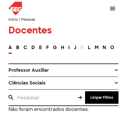
Início
/
Pessoas
Docentes
A
B
C
D
E
F
G
H
I
J
K
L
M
N
O
P
Professor Auxiliar
Ciências Sociais
Limpar Filtros
Não foram encontrados docentes.