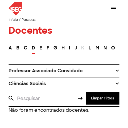
Início
/
Pessoas
Docentes
A
B
C
D
E
F
G
H
I
J
K
L
M
N
O
P
Professor Associado Convidado
Ciências Sociais
Limpar Filtros
Não foram encontrados docentes.