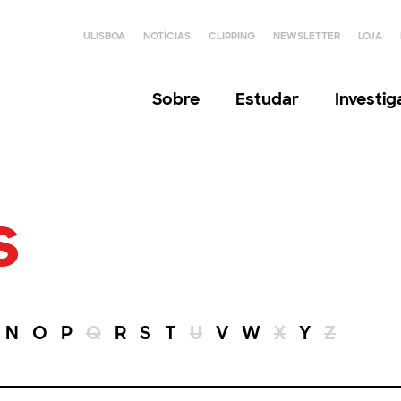
ULISBOA
NOTÍCIAS
CLIPPING
NEWSLETTER
LOJA
Sobre
Estudar
Investi
s
N
O
P
Q
R
S
T
U
V
W
X
Y
Z