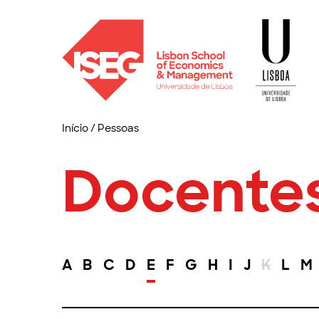
Início
/
Pessoas
Docente
A
B
C
D
E
F
G
H
I
J
K
L
M