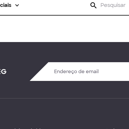
ciais
EG