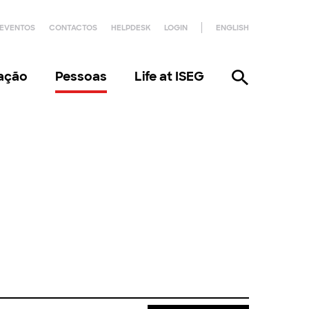
EVENTOS
CONTACTOS
HELPDESK
LOGIN
ENGLISH
gação
Pessoas
Life at ISEG