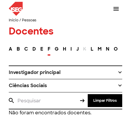
Início
/
Pessoas
Docentes
A
B
C
D
E
F
G
H
I
J
K
L
M
N
O
P
Investigador principal
Ciências Sociais
Limpar Filtros
Não foram encontrados docentes.