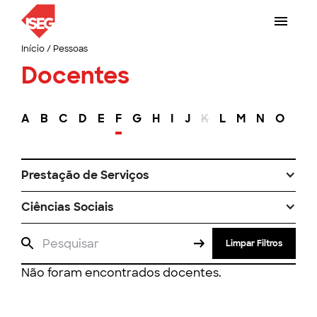
Início
/
Pessoas
Docentes
A
B
C
D
E
F
G
H
I
J
K
L
M
N
O
P
Prestação de Serviços
Ciências Sociais
Limpar Filtros
Não foram encontrados docentes.