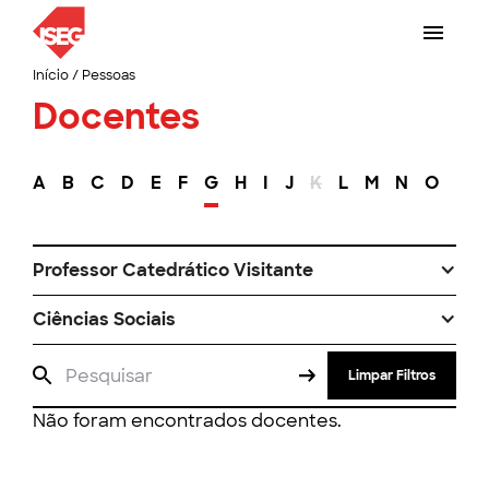
Início
/
Pessoas
Docentes
A
B
C
D
E
F
G
H
I
J
K
L
M
N
O
P
Professor Catedrático Visitante
Ciências Sociais
Limpar Filtros
Não foram encontrados docentes.