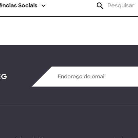
ências Sociais
EG