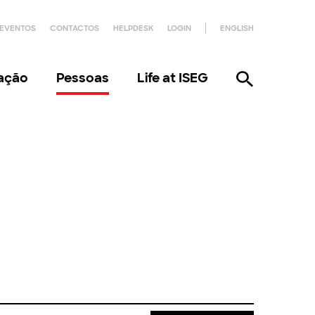
EVENTOS
CONTACTOS
HELPDESK
LOGIN
ENGLISH
gação
Pessoas
Life at ISEG