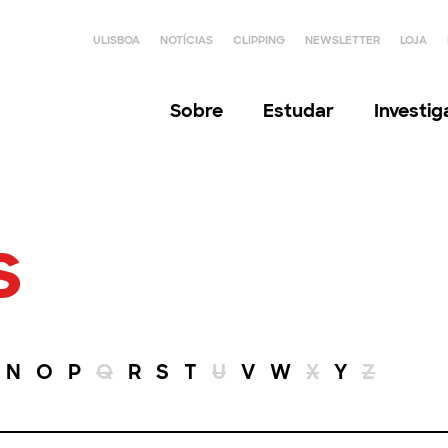
ULISBOA
NOTÍCIAS
CLIPPING
NEWSLETTER
LOJA
Sobre
Estudar
Investi
s
N
O
P
Q
R
S
T
U
V
W
X
Y
Z