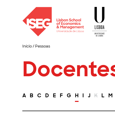
Início
/
Pessoas
Docente
A
B
C
D
E
F
G
H
I
J
K
L
M