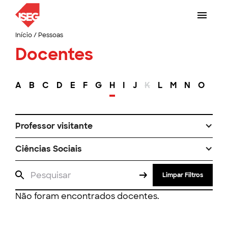
Início
/
Pessoas
Docentes
A
B
C
D
E
F
G
H
I
J
K
L
M
N
O
P
Professor visitante
Ciências Sociais
Limpar Filtros
Não foram encontrados docentes.