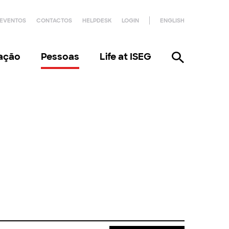
EVENTOS
CONTACTOS
HELPDESK
LOGIN
ENGLISH
gação
Pessoas
Life at ISEG