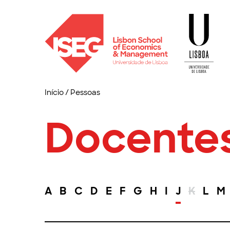
Início
/
Pessoas
Docente
A
B
C
D
E
F
G
H
I
J
K
L
M