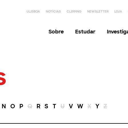
ULISBOA
NOTÍCIAS
CLIPPING
NEWSLETTER
LOJA
Sobre
Estudar
Investi
s
N
O
P
Q
R
S
T
U
V
W
X
Y
Z