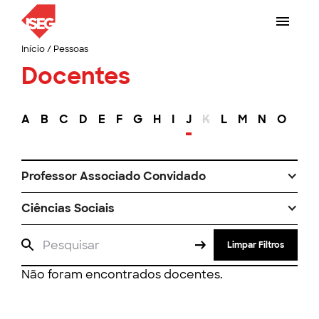
Início
/
Pessoas
Docentes
A
B
C
D
E
F
G
H
I
J
K
L
M
N
O
P
Professor Associado Convidado
Ciências Sociais
Limpar Filtros
Não foram encontrados docentes.