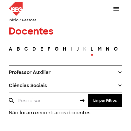
Início
/
Pessoas
Docentes
A
B
C
D
E
F
G
H
I
J
K
L
M
N
O
P
Professor Auxiliar
Ciências Sociais
Limpar Filtros
Não foram encontrados docentes.