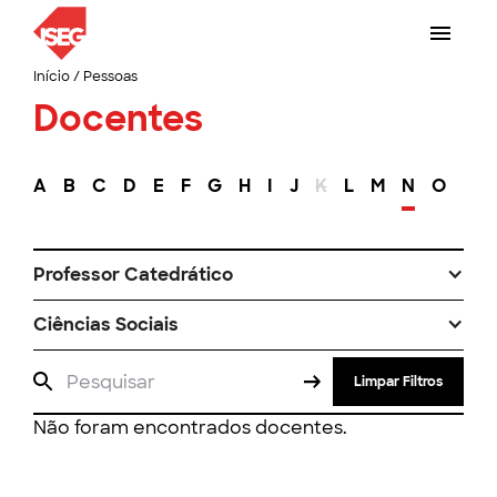
Início
/
Pessoas
Docentes
A
B
C
D
E
F
G
H
I
J
K
L
M
N
O
P
Professor Catedrático
Ciências Sociais
Limpar Filtros
Não foram encontrados docentes.