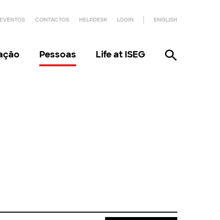
EVENTOS
CONTACTOS
HELPDESK
LOGIN
ENGLISH
gação
Pessoas
Life at ISEG