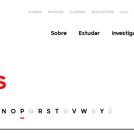
ULISBOA
NOTÍCIAS
CLIPPING
NEWSLETTER
LOJA
Sobre
Estudar
Investi
s
N
O
P
Q
R
S
T
U
V
W
X
Y
Z