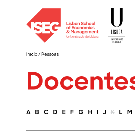
Início
/
Pessoas
Docente
A
B
C
D
E
F
G
H
I
J
K
L
M