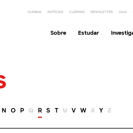
ULISBOA
NOTÍCIAS
CLIPPING
NEWSLETTER
LOJA
Sobre
Estudar
Investi
s
N
O
P
Q
R
S
T
U
V
W
X
Y
Z