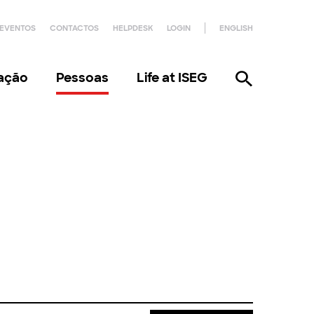
EVENTOS
CONTACTOS
HELPDESK
LOGIN
ENGLISH
gação
Pessoas
Life at ISEG