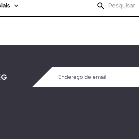
iais
EG