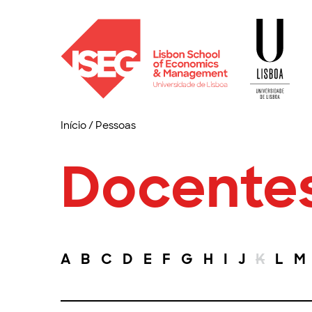
Início
/
Pessoas
Docente
A
B
C
D
E
F
G
H
I
J
K
L
M