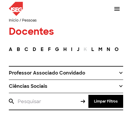
Início
/
Pessoas
Docentes
A
B
C
D
E
F
G
H
I
J
K
L
M
N
O
P
Professor Associado Convidado
Ciências Sociais
Limpar Filtros