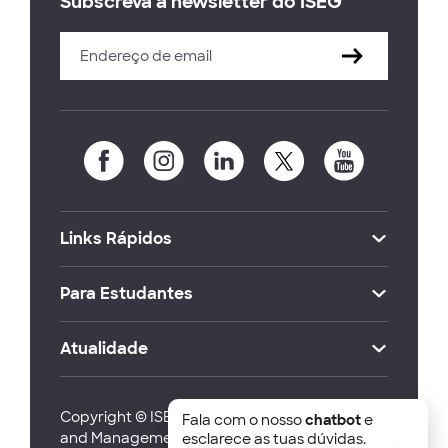
Subscreva a newsletter do ISEG
Links Rápidos
Para Estudantes
Atualidade
Copyright © ISEG Lisbon School of Economics
Fala com o nosso
chatbot
e
and Management 2026
esclarece as tuas dúvidas.