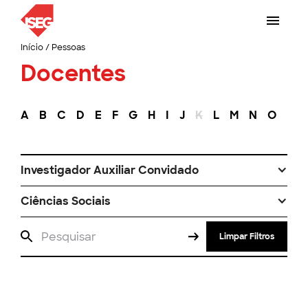
Início
/
Pessoas
Docentes
A
B
C
D
E
F
G
H
I
J
K
L
M
N
O
P
Investigador Auxiliar Convidado
Ciências Sociais
Limpar Filtros