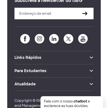
Subscreva a newsletter do ISEG
Links Rápidos
Para Estudantes
Atualidade
Copyright © ISEG Lisbon School of Economics
Fala com o nosso
chatbot
e
and Management 2026
esclarece as tuas dúvidas.