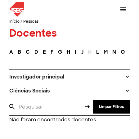
Início
/
Pessoas
Docentes
A
B
C
D
E
F
G
H
I
J
K
L
M
N
O
P
Investigador principal
Ciências Sociais
Limpar Filtros
Não foram encontrados docentes.