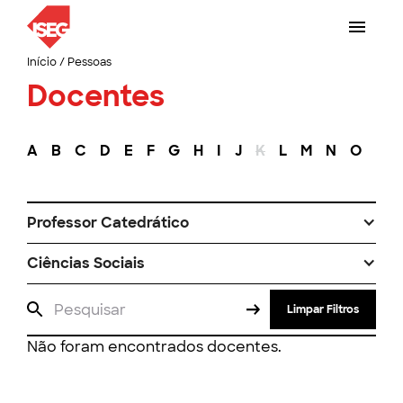
Início
/
Pessoas
Docentes
A
B
C
D
E
F
G
H
I
J
K
L
M
N
O
P
Professor Catedrático
Ciências Sociais
Limpar Filtros
Não foram encontrados docentes.