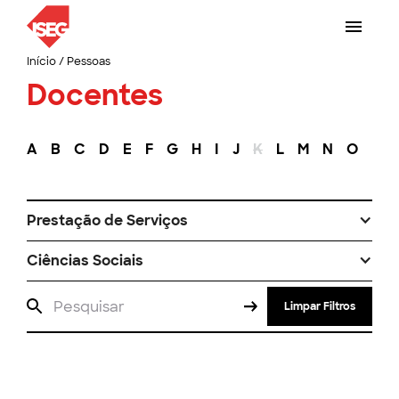
Início
/
Pessoas
Docentes
A
B
C
D
E
F
G
H
I
J
K
L
M
N
O
P
Prestação de Serviços
Ciências Sociais
Limpar Filtros