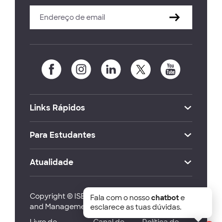
Links Rápidos
Para Estudantes
Atualidade
Copyright © ISEG Lisbon School of Economics
Fala com o nosso
chatbot
e
and Management 2026
esclarece as tuas dúvidas.