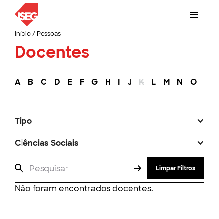
Início
/
Pessoas
Docentes
A
B
C
D
E
F
G
H
I
J
K
L
M
N
O
P
Tipo
Ciências Sociais
Limpar Filtros
Não foram encontrados docentes.