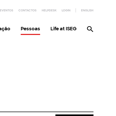
EVENTOS
CONTACTOS
HELPDESK
LOGIN
ENGLISH
gação
Pessoas
Life at ISEG