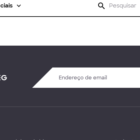
ciais
EG