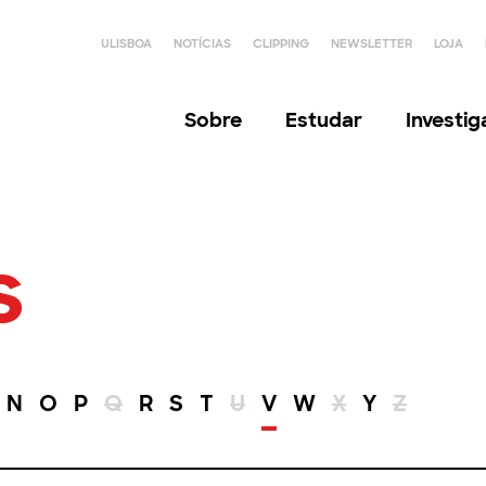
ULISBOA
NOTÍCIAS
CLIPPING
NEWSLETTER
LOJA
Sobre
Estudar
Investi
s
N
O
P
Q
R
S
T
U
V
W
X
Y
Z