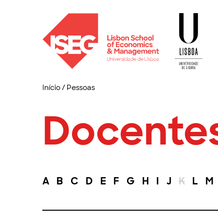
Início
/
Pessoas
Docente
A
B
C
D
E
F
G
H
I
J
K
L
M