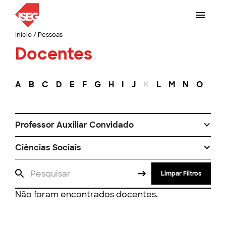
Início
/
Pessoas
Docentes
A
B
C
D
E
F
G
H
I
J
K
L
M
N
O
P
Professor Auxiliar Convidado
Ciências Sociais
Limpar Filtros
Não foram encontrados docentes.