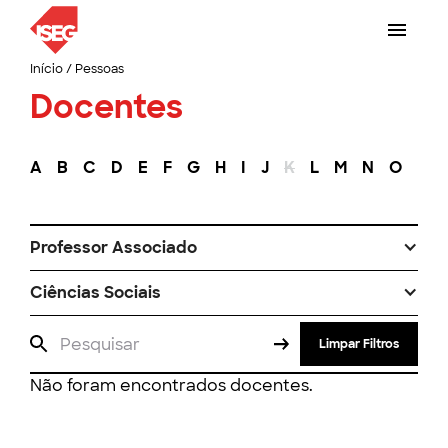
Início
/
Pessoas
Docentes
A
B
C
D
E
F
G
H
I
J
K
L
M
N
O
P
Professor Associado
Ciências Sociais
Limpar Filtros
Não foram encontrados docentes.