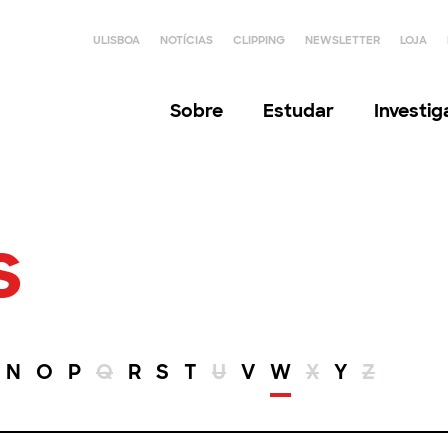
ULISBOA
NOTÍCIAS
CLIPPING
NEWSLETTER
LOJA
Sobre
Estudar
Investi
s
N
O
P
Q
R
S
T
U
V
W
X
Y
Z