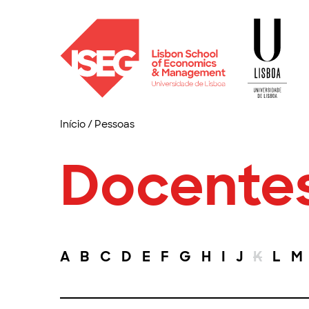
Início
/
Pessoas
Docente
A
B
C
D
E
F
G
H
I
J
K
L
M