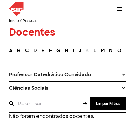
Início
/
Pessoas
Docentes
A
B
C
D
E
F
G
H
I
J
K
L
M
N
O
P
Professor Catedrático Convidado
Ciências Sociais
Limpar Filtros
Não foram encontrados docentes.