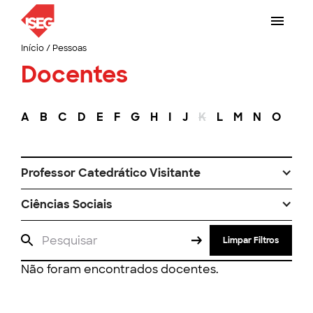
Início
/
Pessoas
Docentes
A
B
C
D
E
F
G
H
I
J
K
L
M
N
O
P
Professor Catedrático Visitante
Ciências Sociais
Limpar Filtros
Não foram encontrados docentes.