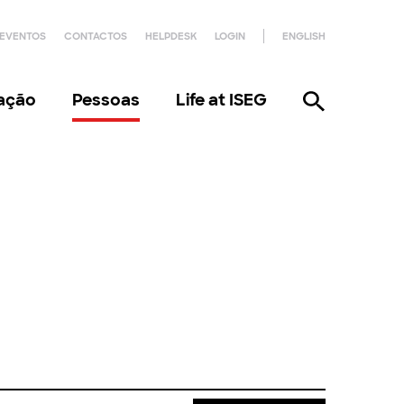
EVENTOS
CONTACTOS
HELPDESK
LOGIN
ENGLISH
gação
Pessoas
Life at ISEG