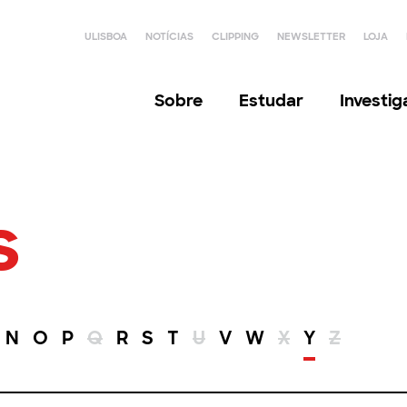
ULISBOA
NOTÍCIAS
CLIPPING
NEWSLETTER
LOJA
Sobre
Estudar
Investi
s
N
O
P
Q
R
S
T
U
V
W
X
Y
Z