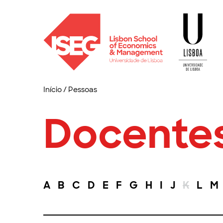
Início
/
Pessoas
Docente
A
B
C
D
E
F
G
H
I
J
K
L
M