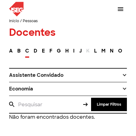
Início
/
Pessoas
Docentes
A
B
C
D
E
F
G
H
I
J
K
L
M
N
O
P
Assistente Convidado
Economia
Limpar Filtros
Não foram encontrados docentes.