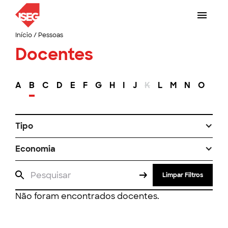
Início
/
Pessoas
Docentes
A
B
C
D
E
F
G
H
I
J
K
L
M
N
O
P
Tipo
Economia
Limpar Filtros
Não foram encontrados docentes.