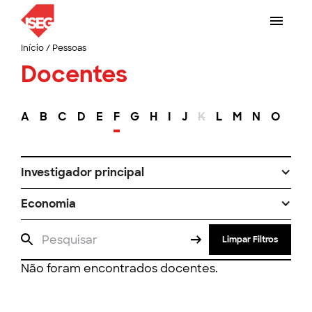
Início
/
Pessoas
Docentes
A
B
C
D
E
F
G
H
I
J
K
L
M
N
O
P
Investigador principal
Economia
Limpar Filtros
Não foram encontrados docentes.