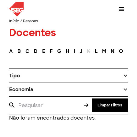
Início
/
Pessoas
Docentes
A
B
C
D
E
F
G
H
I
J
K
L
M
N
O
P
Tipo
Economia
Limpar Filtros
Não foram encontrados docentes.