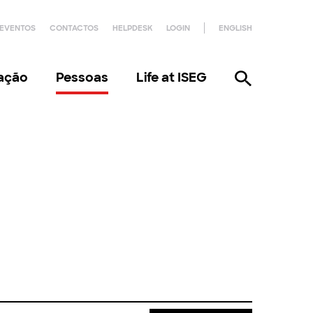
EVENTOS
CONTACTOS
HELPDESK
LOGIN
ENGLISH
gação
Pessoas
Life at ISEG