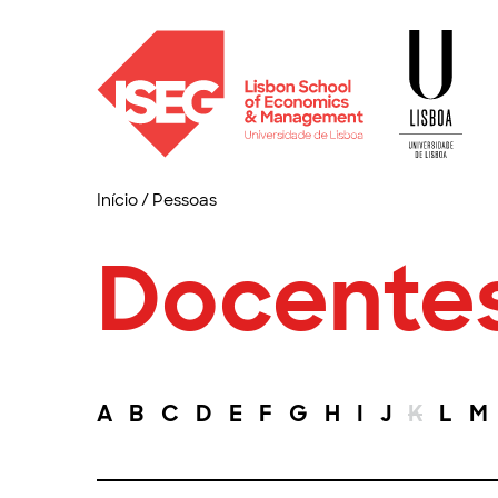
Início
/
Pessoas
Docente
A
B
C
D
E
F
G
H
I
J
K
L
M