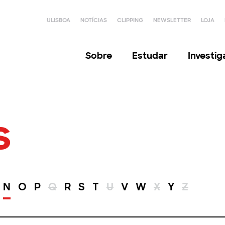
ULISBOA
NOTÍCIAS
CLIPPING
NEWSLETTER
LOJA
Sobre
Estudar
Investi
s
N
O
P
Q
R
S
T
U
V
W
X
Y
Z