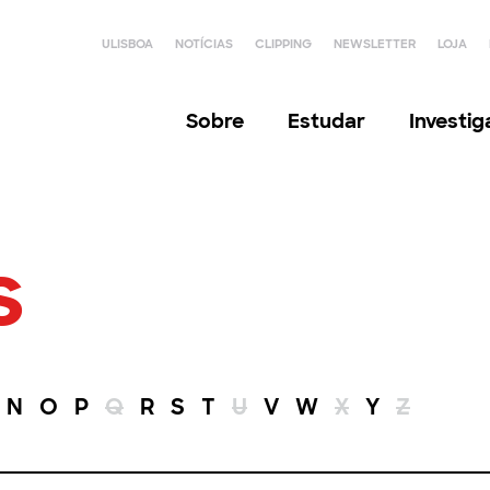
ULISBOA
NOTÍCIAS
CLIPPING
NEWSLETTER
LOJA
Sobre
Estudar
Investi
s
N
O
P
Q
R
S
T
U
V
W
X
Y
Z