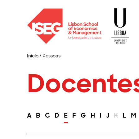
Início
/
Pessoas
Docente
A
B
C
D
E
F
G
H
I
J
K
L
M