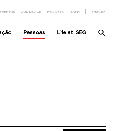
EVENTOS
CONTACTOS
HELPDESK
LOGIN
ENGLISH
gação
Pessoas
Life at ISEG