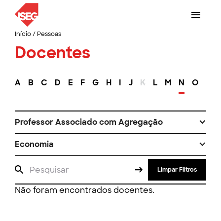
Início
/
Pessoas
Docentes
A
B
C
D
E
F
G
H
I
J
K
L
M
N
O
P
Professor Associado com Agregação
Economia
Limpar Filtros
Não foram encontrados docentes.