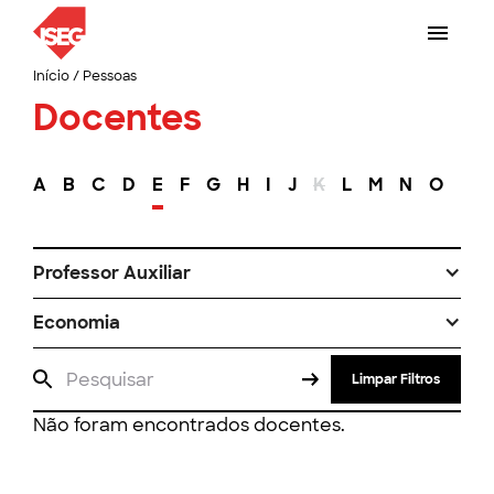
Início
/
Pessoas
Docentes
A
B
C
D
E
F
G
H
I
J
K
L
M
N
O
P
Professor Auxiliar
Economia
Limpar Filtros
Não foram encontrados docentes.