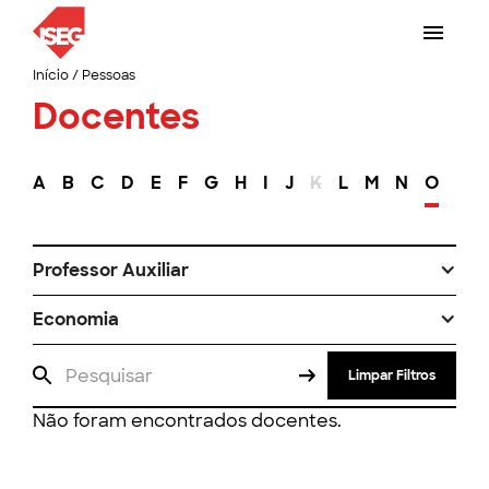
Início
/
Pessoas
Docentes
A
B
C
D
E
F
G
H
I
J
K
L
M
N
O
P
Professor Auxiliar
Economia
Limpar Filtros
Não foram encontrados docentes.