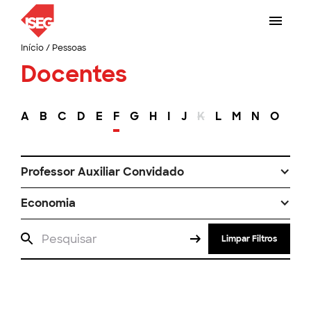
Início
/
Pessoas
Docentes
A
B
C
D
E
F
G
H
I
J
K
L
M
N
O
P
Professor Auxiliar Convidado
Economia
Limpar Filtros