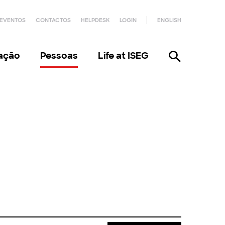
EVENTOS
CONTACTOS
HELPDESK
LOGIN
ENGLISH
gação
Pessoas
Life at ISEG