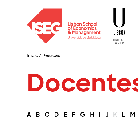
Início
/
Pessoas
Docente
A
B
C
D
E
F
G
H
I
J
K
L
M