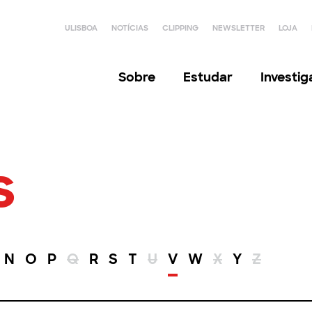
ULISBOA
NOTÍCIAS
CLIPPING
NEWSLETTER
LOJA
Sobre
Estudar
Investi
s
N
O
P
Q
R
S
T
U
V
W
X
Y
Z