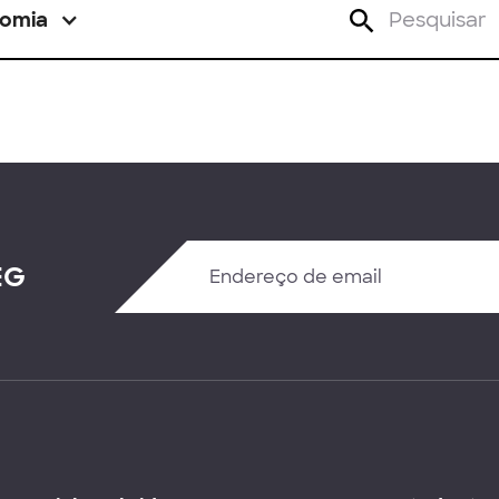
omia
EG