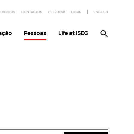
EVENTOS
CONTACTOS
HELPDESK
LOGIN
ENGLISH
gação
Pessoas
Life at ISEG