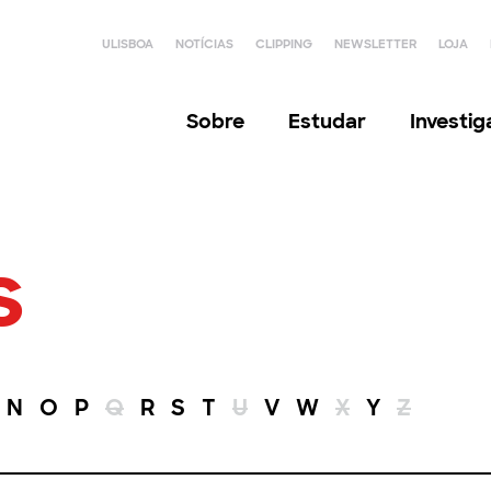
ULISBOA
NOTÍCIAS
CLIPPING
NEWSLETTER
LOJA
Sobre
Estudar
Investi
s
N
O
P
Q
R
S
T
U
V
W
X
Y
Z