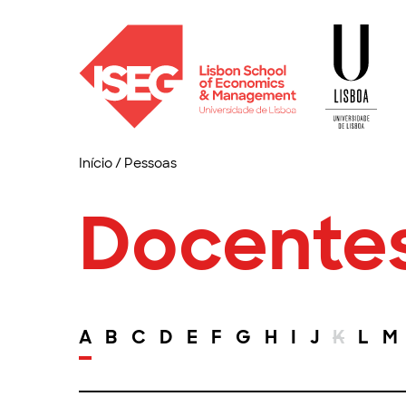
Início
/
Pessoas
Docente
A
B
C
D
E
F
G
H
I
J
K
L
M