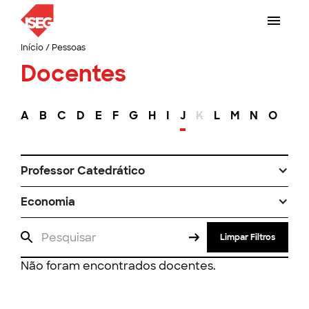
Início
/
Pessoas
Docentes
A
B
C
D
E
F
G
H
I
J
K
L
M
N
O
P
Professor Catedrático
Economia
Limpar Filtros
Não foram encontrados docentes.