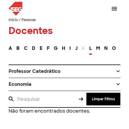
Início
/
Pessoas
Docentes
A
B
C
D
E
F
G
H
I
J
K
L
M
N
O
P
Professor Catedrático
Economia
Limpar Filtros
Não foram encontrados docentes.