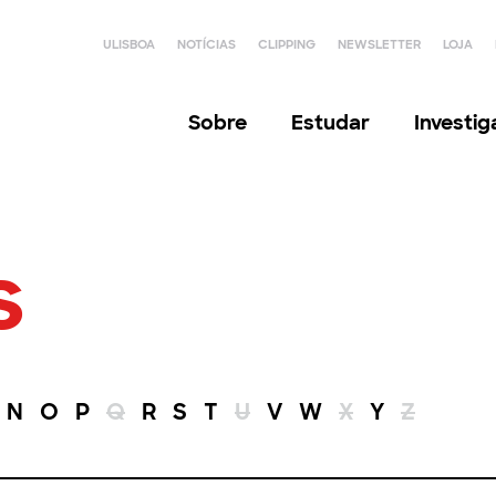
ULISBOA
NOTÍCIAS
CLIPPING
NEWSLETTER
LOJA
Sobre
Estudar
Investi
s
N
O
P
Q
R
S
T
U
V
W
X
Y
Z