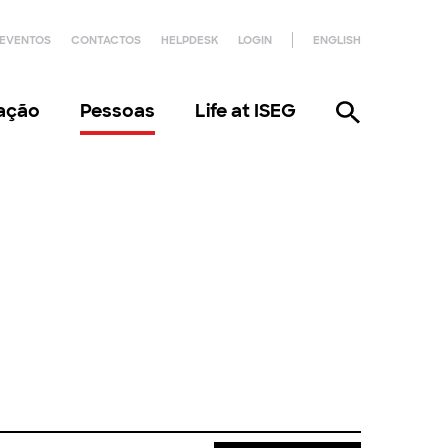
EVENTOS
CONTACTOS
HELPDESK
LOGIN
ENGLISH
gação
Pessoas
Life at ISEG