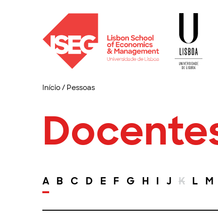
Início
/
Pessoas
Docente
A
B
C
D
E
F
G
H
I
J
K
L
M