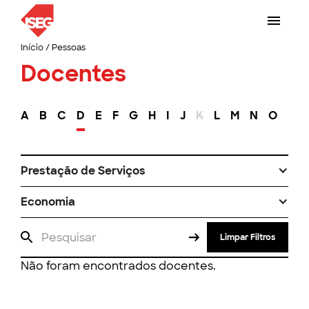
Início
/
Pessoas
Docentes
A
B
C
D
E
F
G
H
I
J
K
L
M
N
O
P
Prestação de Serviços
Economia
Limpar Filtros
Não foram encontrados docentes.