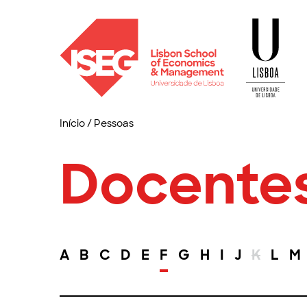
Início
/
Pessoas
Docente
A
B
C
D
E
F
G
H
I
J
K
L
M