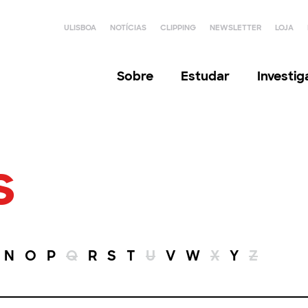
ULISBOA
NOTÍCIAS
CLIPPING
NEWSLETTER
LOJA
Sobre
Estudar
Investi
s
N
O
P
Q
R
S
T
U
V
W
X
Y
Z