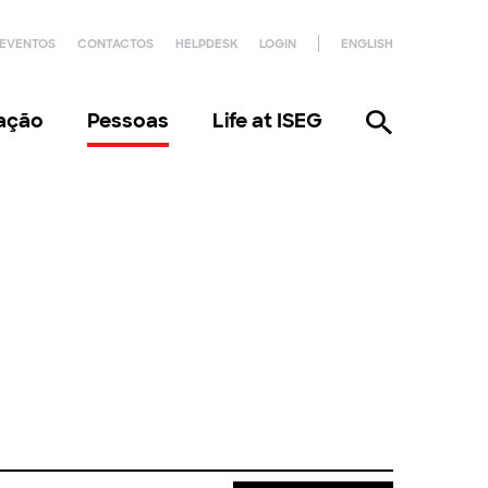
EVENTOS
CONTACTOS
HELPDESK
LOGIN
ENGLISH
gação
Pessoas
Life at ISEG