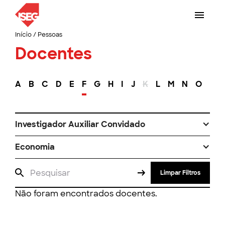
Início
/
Pessoas
Docentes
A
B
C
D
E
F
G
H
I
J
K
L
M
N
O
P
Investigador Auxiliar Convidado
Economia
Limpar Filtros
Não foram encontrados docentes.